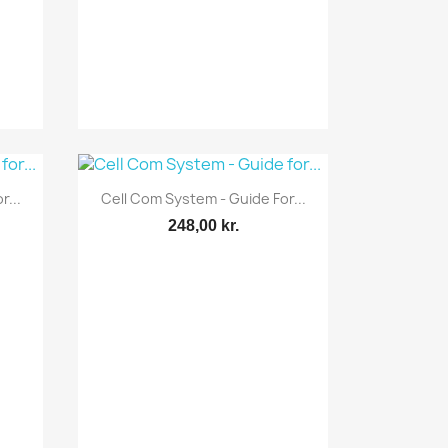
Vis her

r...
Cell Com System - Guide For...
248,00 kr.