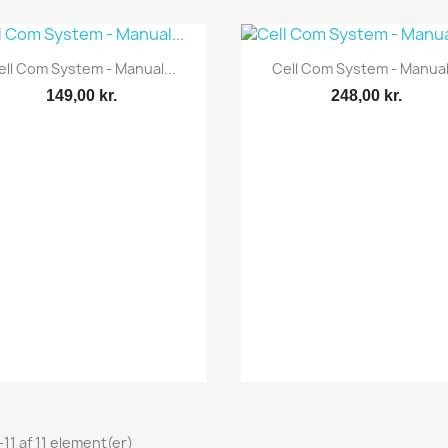
Vis her
Vis her


ell Com System - Manual...
Cell Com System - Manual.
149,00 kr.
248,00 kr.
-11 af 11 element(er)