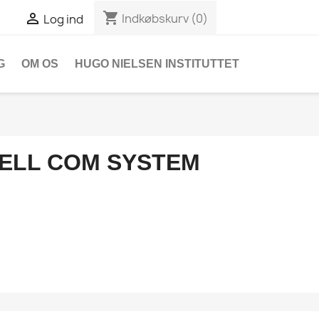
shopping_cart

Indkøbskurv
(0)
Log ind
G
OM OS
HUGO NIELSEN INSTITUTTET
ELL COM SYSTEM