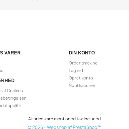
S VARER
DIN KONTO
Order tracking
er
Log ind
Opret konto
ERHED
Notifikationer
 af Cookies
sbetingelser
datapolitik
All prices are mentioned tax included
© 2026 - Webshop af PrestaShop™