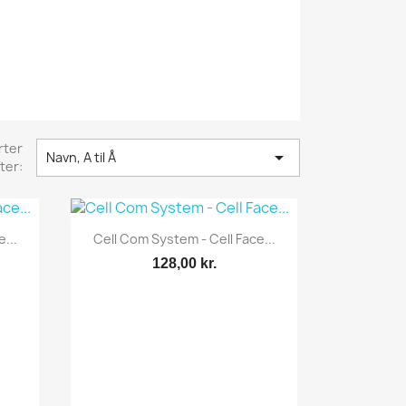
rter

Navn, A til Å
ter:
Vis her

...
Cell Com System - Cell Face...
128,00 kr.