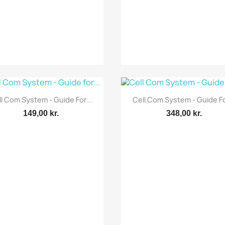
Vis her
Vis her


l Com System - Guide For...
Cell Com System - Guide Fo
149,00 kr.
348,00 kr.