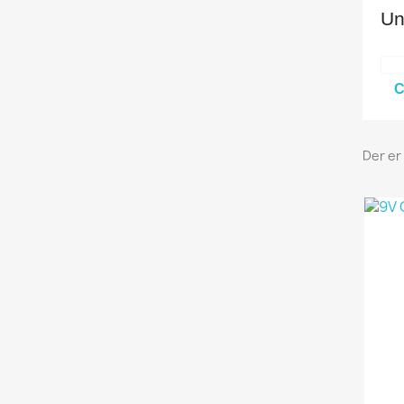
Un
C
Der er 