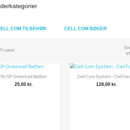
derkategorier
ELL COM TILBEHØR
CELL COM BØGER
So
11 varer.
ef
Vis her
Vis her


9V GP Greencell Batteri
Cell Com System - Cell Face
25,00 kr.
128,00 kr.