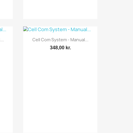
Vis her

..
Cell Com System - Manual...
348,00 kr.