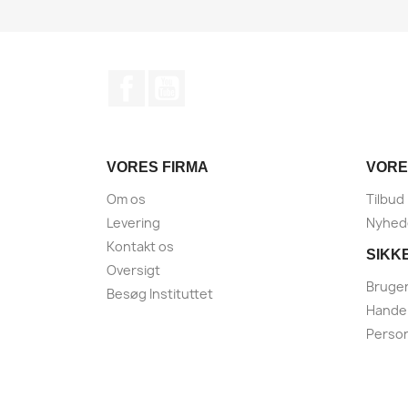
Facebook
YouTube
VORES FIRMA
VORE
Om os
Tilbud
Levering
Nyhed
Kontakt os
SIKK
Oversigt
Brugen
Besøg Instituttet
Handel
Person